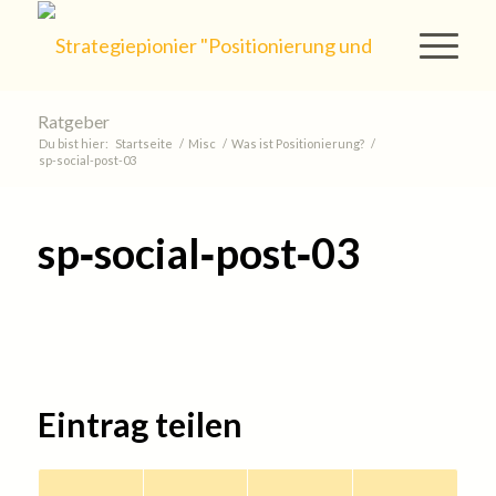
Ratgeber
Du bist hier:
Startseite
/
Misc
/
Was ist Positionierung?
/
sp‐social‐post‐03
sp‐social‐post‐03
Eintrag teilen