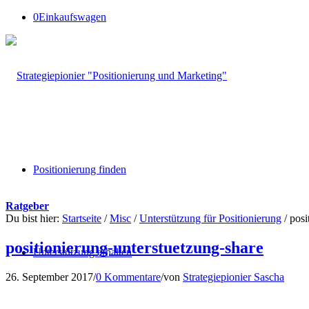
0
Einkaufswagen
Positionierung finden
Ratgeber
Du bist hier:
Startseite
/
Misc
/
Unterstützung für Positionierung
/
posi
positionierung‐unterstuetzung‐share
Unterstützung erhalten
26. September 2017
/
0 Kommentare
/
von
Strategiepionier Sascha