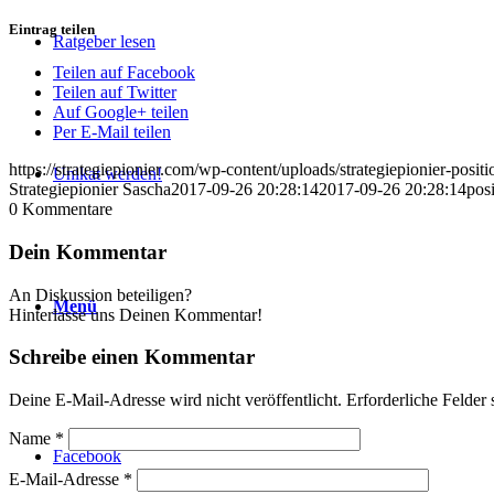
Eintrag teilen
Ratgeber lesen
Teilen auf Facebook
Teilen auf Twitter
Auf Google+ teilen
Per E-Mail teilen
https://strategiepionier.com/wp-content/uploads/strategiepionier-posit
Unikat werden!
Strategiepionier Sascha
2017-09-26 20:28:14
2017-09-26 20:28:14
pos
0
Kommentare
Dein Kommentar
An Diskussion beteiligen?
Menü
Hinterlasse uns Deinen Kommentar!
Schreibe einen Kommentar
Deine E-Mail-Adresse wird nicht veröffentlicht.
Erforderliche Felder 
Name
*
Facebook
E-Mail-Adresse
*