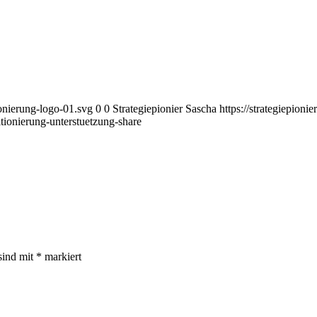
ionierung-logo-01.svg
0
0
Strategiepionier Sascha
https://strategiepion
itionierung-unterstuetzung-share
sind mit
*
markiert