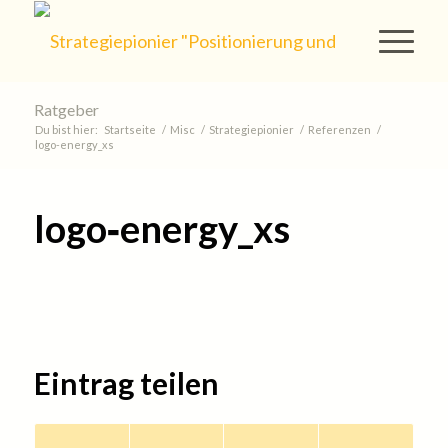
Ratgeber
Du bist hier:
Startseite
/
Misc
/
Strategiepionier
/
Referenzen
/
logo‐energy_xs
logo‐energy_xs
Eintrag teilen