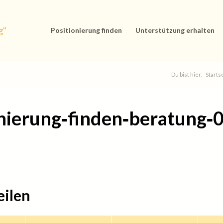
Positionierung finden
Unterstützung erhalten
Du bist hier:
Starts
onierung‐finden‐beratung‐
eilen