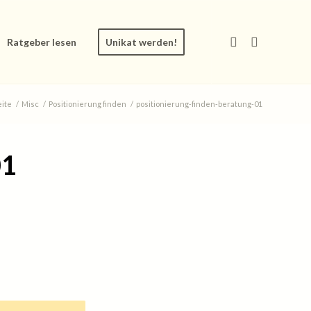
Ratgeber lesen
Unikat werden!
eite
/
Misc
/
Positionierung finden
/
positionierung‐finden‐beratung‐01
01