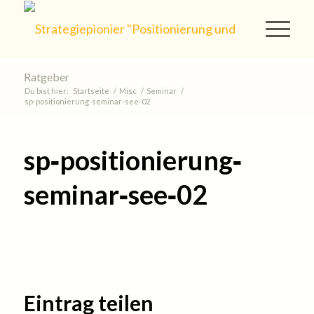
Ratgeber
Du bist hier:
Startseite
/
Misc
/
Seminar
/
sp‐positionierung‐seminar‐see‐02
sp‐positionierung‐
seminar‐see‐02
Eintrag teilen